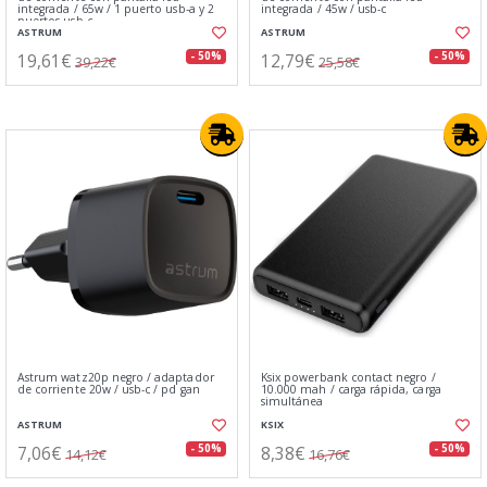
integrada / 65w / 1 puerto usb-a y 2
integrada / 45w / usb-c
puertos usb-c
ASTRUM
ASTRUM
19,61€
12,79€
- 50%
- 50%
39,22€
25,58€
Astrum watz20p negro / adaptador
Ksix powerbank contact negro /
de corriente 20w / usb-c / pd gan
10.000 mah / carga rápida, carga
simultánea
ASTRUM
KSIX
7,06€
8,38€
- 50%
- 50%
14,12€
16,76€