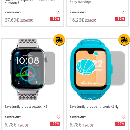
Sony dvm80pr
dummies
SAVEFAMILY
SAVEFAMILY
67,69€
16,26€
- 50%
- 50%
135,38€
32,52€
Savefamily prot savewatch+2
Savefamily prot pant iconic+2 4g
SAVEFAMILY
SAVEFAMILY
6,78€
6,78€
- 50%
- 50%
13,56€
13,56€