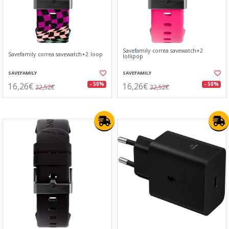
Savefamily correa savewatch+2
Savefamily correa savewatch+2 loop
lollipop
SAVEFAMILY
SAVEFAMILY
16,26€
16,26€
- 50%
- 50%
32,52€
32,52€