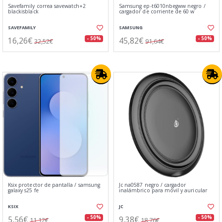
Savefamily correa savewatch+2
Samsung ep-t6010nbegww negro /
blackisblack
cargador de corriente de 60 w
SAVEFAMILY
SAMSUNG
16,26€
45,82€
- 50%
- 50%
32,52€
91,64€
Ksix protector de pantalla / samsung
Jc na0587 negro / cargador
galaxy s25 fe
inalámbrico para móvil y auricular
KSIX
JC
5,56€
9,38€
- 50%
- 50%
11,12€
18,76€