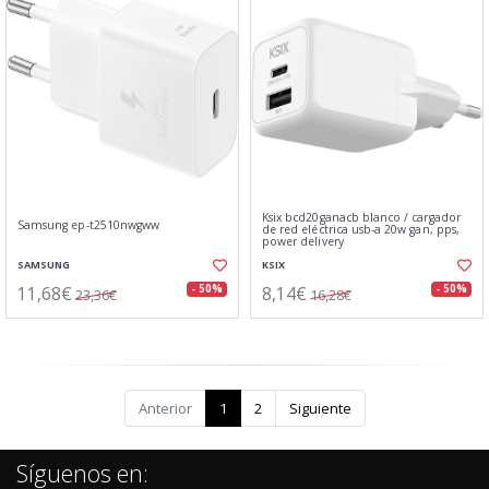
Ksix bcd20ganacb blanco / cargador
Samsung ep-t2510nwgww
de red eléctrica usb-a 20w gan, pps,
power delivery
SAMSUNG
KSIX
11,68€
8,14€
- 50%
- 50%
23,36€
16,28€
Anterior
1
2
Siguiente
Síguenos en: