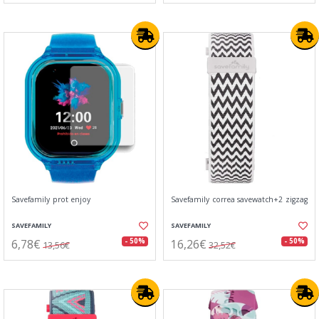
Savefamily prot enjoy
Savefamily correa savewatch+2 zigzag
SAVEFAMILY
SAVEFAMILY
6,78€
16,26€
- 50%
- 50%
13,56€
32,52€