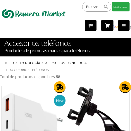
Powered
by
Tra
Accesorios teléfonos
Productos de primeras marcas para teléfonos
INICIO
TECNOLOGÍA
ACCESORIOS TECNOLOGÍA
ACCESORIOS TELÉFONOS
Total de productos disponibles
58
New