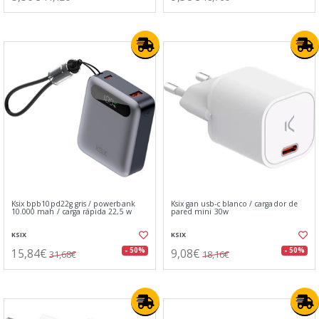
Ksix bpb10pd22g gris / powerbank
Ksix gan usb-c blanco / cargador de
10.000 mah / carga rápida 22,5 w
pared mini 30w
KSIX
KSIX
15,84€
9,08€
- 50%
- 50%
31,68€
18,16€