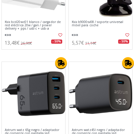
Ksix bcd20wc01 blanco / cargador de
Ksix b9000sv08 / soporte universal
red eléctrica 20w / gan / power
móvil para coche
delivery + pps / usb-c + usb-a
KSIX
KSIX
13,48€
5,57€
- 50%
- 50%
26,96€
11,14€
Astrum watz 65g negro / adaptador
Astrum watz45l negro / adaptador
de corriente con pantalla led
de corriente con pantalla led