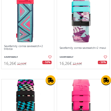
Savefamily correa savewatch+2
Savefamily correa savewatch+2 maui
tribeca
SAVEFAMILY
SAVEFAMILY
16,26€
16,26€
- 50%
- 50%
32,52€
32,52€