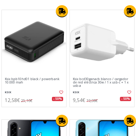
Ksix bpb10hd01 black / powerbank
Ksix bcd30ganacb blanco / cargador
10.000 mah
de red eléctrica 30w / 1 x usb-c + 1 x
usb-a
KSIX
KSIX
12,58€
9,54€
- 50%
- 50%
25,16€
19,08€