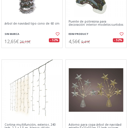
Puente de poliresina para
árbol de navidad tipo cono de 60 cm
decoración interior modelos surtidos
SIN MARCA
EDM PRODUCT
12,65€
4,56€
- 52%
- 52%
26,13€
9,41€
Cortina multifunción, exterior, 240
Adorno para copa árbol de navidad
leds, 2,2 x 1,5 m, blanco cálido
estrella 5x21x31cm 12 leds colores