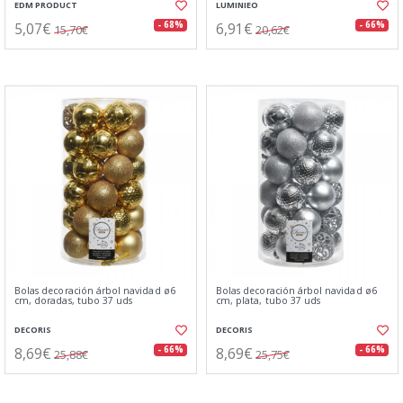
EDM PRODUCT
LUMINIEO
5,07€
6,91€
- 68%
- 66%
15,70€
20,62€
Bolas decoración árbol navidad ø6
Bolas decoración árbol navidad ø6
cm, doradas, tubo 37 uds
cm, plata, tubo 37 uds
DECORIS
DECORIS
8,69€
8,69€
- 66%
- 66%
25,88€
25,75€