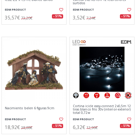
surtidos
EDM PRODUCT
EDM PRODUCT
35,57€
3,52€
- 51%
- 51%
73,20€
7,24€
Cortina icicle easy-connect 2x0,5m 12
Nacimiento belen 6 figuras 9cm
tiras blanco frío 30v (interior-exterior)
total 0,72w
EDM PRODUCT
EDM PRODUCT
18,92€
6,32€
- 51%
- 51%
38,88€
12,96€