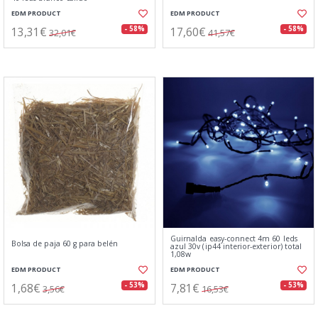
EDM PRODUCT
EDM PRODUCT
13,31€
17,60€
- 58%
- 58%
32,01€
41,57€
Guirnalda easy-connect 4m 60 leds
Bolsa de paja 60 g para belén
azul 30v (ip44 interior-exterior) total
1,08w
EDM PRODUCT
EDM PRODUCT
1,68€
7,81€
- 53%
- 53%
3,56€
16,53€