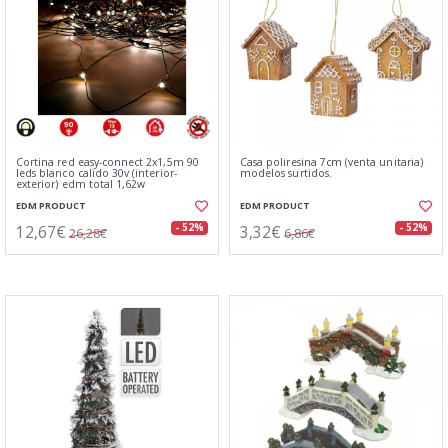
Cortina red easy-connect 2x1,5m 90
Casa poliresina 7cm (venta unitaria)
leds blanco calido 30v (interior-
modelos surtidos.
exterior) edm total 1,62w
EDM PRODUCT
EDM PRODUCT
12,67€
3,32€
- 52%
- 52%
26,28€
6,86€