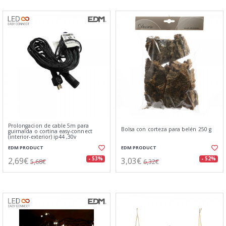
Prolongacion de cable 5m para
Bolsa con corteza para belén 250 g
guirnalda o cortina easy-connect
(interior-exterior) ip44 ,30v
EDM PRODUCT
EDM PRODUCT
2,69€
3,03€
- 53%
- 52%
5,68€
6,32€