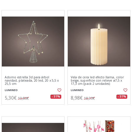
Adorno estrella 3d para árbol
Vela de cera led efecto llama, color
navidad, plateada, 20 led, 20 x 5,5 x
beige, superficie con relieve ø7,5 x
25,5 cm
17,3 cm (pack 2 unidades)
LUMINEO
LUMINEO
5,30€
8,98€
- 51%
- 51%
10,86€
18,30€