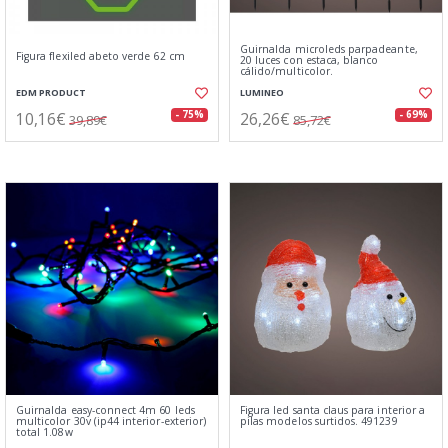
Guirnalda microleds parpadeante,
Figura flexiled abeto verde 62 cm
20 luces con estaca, blanco
cálido/multicolor.
EDM PRODUCT
LUMINEO
10,16€
26,26€
- 75%
- 69%
39,89€
85,72€
Guirnalda easy-connect 4m 60 leds
Figura led santa claus para interior a
multicolor 30v (ip44 interior-exterior)
pilas modelos surtidos. 491239
total 1.08w