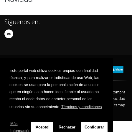
Síguenos en:
Este portal web utiliza cookies propias con finalidad
técnica, y para realizar estadísticas de uso Web, las
cookies se usan para la personalización de anuncios
que en ningún caso hacen identificable al usuario no
Contacto
Aviso Legal
Condiciones de compra
Política de envíos
Política de devolución
Política de Privacidad
recaba ni cede datos de carácter personal de los
Política de Cookies
Sitemap
usuarios sin su conocimiento
Términos y condiciones
© 2026 - Todos los derechos reservados.
Más
¡Acepto!
Rechazar
Configurar
Información