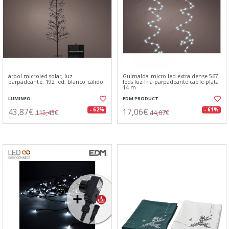
árbol microled solar, luz
Guirnalda micro led extra dense 567
parpadeante, 192 led, blanco cálido.
leds luz fria parpadeante cable plata
14 m
LUMINEO
EDM PRODUCT
43,87€
17,06€
- 62%
- 61%
115,43€
44,07€