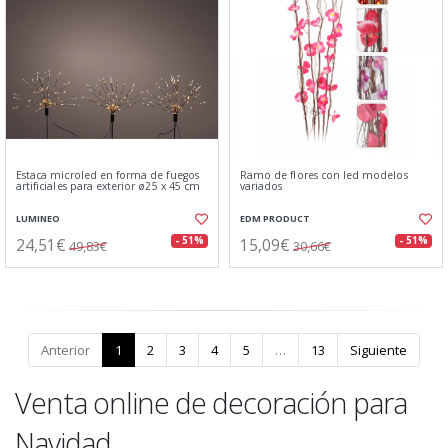
Estaca microled en forma de fuegos
Ramo de flores con led modelos
artificiales para exterior ø25 x 45 cm
variados
LUMINEO
EDM PRODUCT
24,51€
15,09€
- 51%
- 51%
49,83€
30,66€
Anterior
1
2
3
4
5
…
13
Siguiente
Venta online de decoración para
Navidad