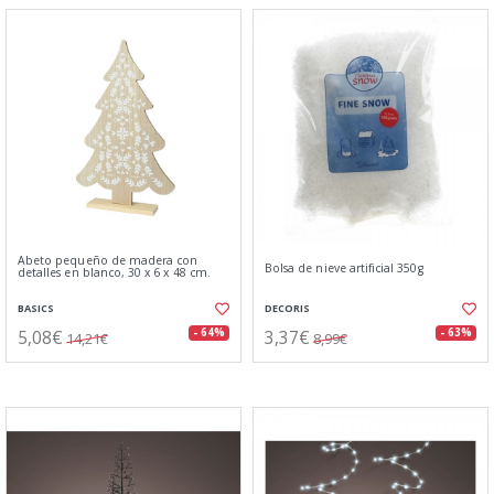
Abeto pequeño de madera con
Bolsa de nieve artificial 350g
detalles en blanco, 30 x 6 x 48 cm.
BASICS
DECORIS
5,08€
3,37€
- 64%
- 63%
14,21€
8,99€