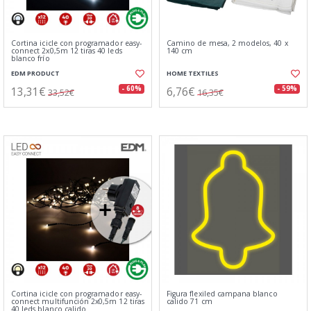
Cortina icicle con programador easy-
Camino de mesa, 2 modelos, 40 x
connect 2x0,5m 12 tiras 40 leds
140 cm
blanco frío
EDM PRODUCT
HOME TEXTILES
13,31€
6,76€
- 60%
- 59%
33,52€
16,35€
Cortina icicle con programador easy-
Figura flexiled campana blanco
connect multifunción 2x0,5m 12 tiras
calido 71 cm
40 leds blanco calido