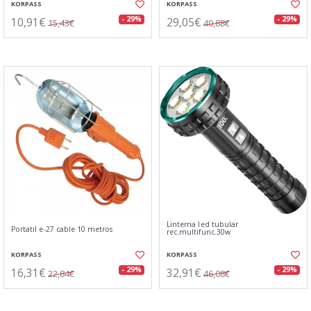
KORPASS
KORPASS
10,91€
29,05€
- 29%
- 29%
15,43€
40,88€
Linterna led tubular
Portatil e-27 cable 10 metros
rec.multifunc.30w
KORPASS
KORPASS
16,31€
32,91€
- 29%
- 29%
22,84€
46,08€