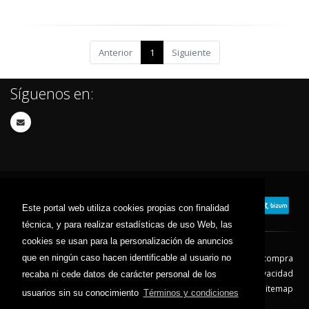
Anterior
1
Siguiente
Síguenos en:
Este portal web utiliza cookies propias con finalidad
técnica, y para realizar estadísticas de uso Web, las
cookies se usan para la personalización de anuncios
que en ningún caso hacen identificable al usuario no
Contacto
Aviso Legal
Condiciones de compra
Política de envíos
Política de devolución
Política de Privacidad
recaba ni cede datos de carácter personal de los
Política de Cookies
Sitemap
usuarios sin su conocimiento
Términos y condiciones
© 2026 - Todos los derechos reservados.