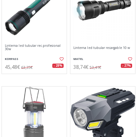
Linterna led tubular rec.profesional
Linterna led tubular recargable 10 w
30w
KORPASS
MATEL
45,48€
38,74€
- 28%
- 27%
63,35€
53,41€