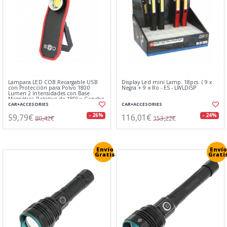
Lampara LED COB Recargable USB
Display Led mini Lamp. 18pcs. ( 9 x
con Protección para Polvo 1800
Negra + 9 x Ro - ES - LWLDISP
Lumen 2 Intensidades con Base
Magnética Rotativa de 180º y Gancho
CAR+ACCESORIES
CAR+ACCESORIES
59,79€
116,01€
- 26%
- 24%
80,42€
153,22€
Envío
Envío
Gratis
Grati