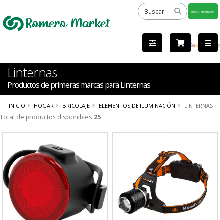
Powered
by
Tra
Linternas
Productos de primeras marcas para Linternas
INICIO
HOGAR
BRICOLAJE
ELEMENTOS DE ILUMINACIÓN
LINTERNAS
Total de productos disponibles
25