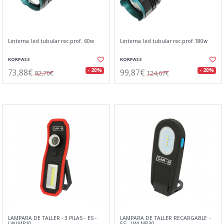
Linterna led tubular rec.prof. 60w
Linterna led tubular rec.prof.180w
KORPASS
KORPASS
73,88€
99,87€
- 20%
- 20%
92,70€
124,67€
LAMPARA DE TALLER - 3 PILAS - ES -
LAMPARA DE TALLER RECARGABLE -
LWLMP10
ES - LWLMP30