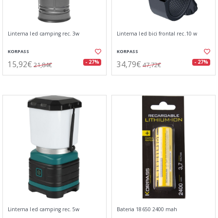
Linterna led camping rec. 3w
Linterna led bici frontal rec.10 w
KORPASS
KORPASS
15,92€
34,79€
- 27%
- 27%
21,84€
47,72€
Linterna led camping rec. 5w
Bateria 18650 2400 mah