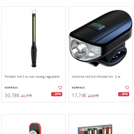
Portatil led 5 w cob recarg.regulable
Linterna led bici frontal rec. 5 w
KORPASS
KORPASS
30,78€
17,74€
- 26%
- 26%
41,77€
24,07€