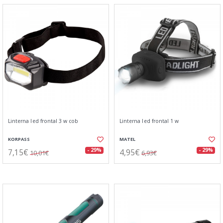
Linterna led frontal 3 w cob
Linterna led frontal 1 w
KORPASS
MATEL
7,15€
4,95€
- 29%
- 29%
10,01€
6,93€