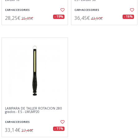
CAR+ACCESORIES
CAR+ACCESORIES
28,25€
36,45€
- 19%
- 16%
35,05€
43,50€
LAMPARA DE TALLER ROTACION 280
grados - ES - LWLMP20
CAR+ACCESORIES
33,14€
- 11%
37,44€