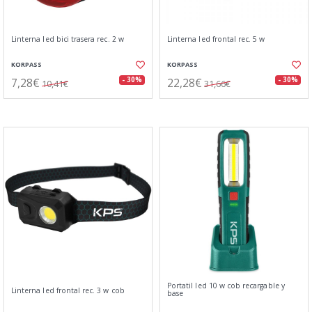
Linterna led bici trasera rec. 2 w
Linterna led frontal rec. 5 w
KORPASS
KORPASS
7,28€
22,28€
- 30%
- 30%
10,41€
31,66€
Portatil led 10 w cob recargable y
Linterna led frontal rec. 3 w cob
base