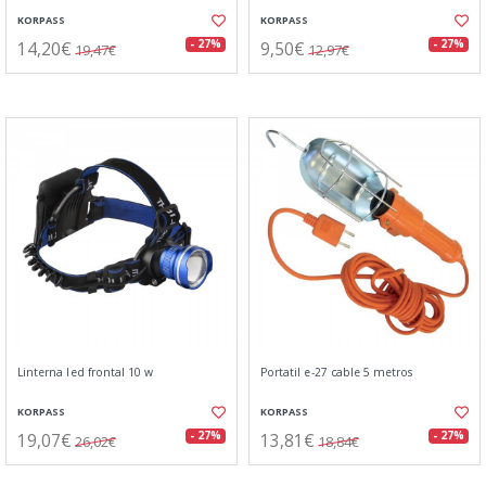
KORPASS
KORPASS
14,20€
9,50€
- 27%
- 27%
19,47€
12,97€
Linterna led frontal 10 w
Portatil e-27 cable 5 metros
KORPASS
KORPASS
19,07€
13,81€
- 27%
- 27%
26,02€
18,84€