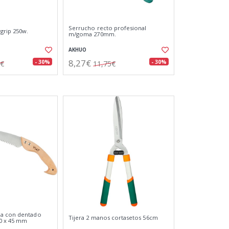
Serrucho recto profesional
grip 250w.
m/goma 270mm.
AKHUO
8,27€
- 30%
- 30%
2€
11,75€
a con dentado
Tijera 2 manos cortasetos 56cm
40 x 45 mm