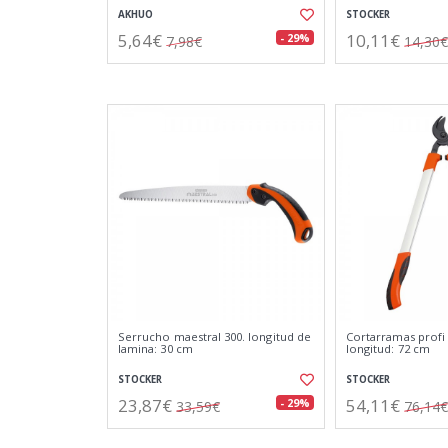
AKHUO
STOCKER
5,64€
10,11€
- 29%
7,98€
14,30€
Serrucho maestral 300. longitud de
Cortarramas profi 
lamina: 30 cm
longitud: 72 cm
STOCKER
STOCKER
23,87€
54,11€
- 29%
33,59€
76,14€