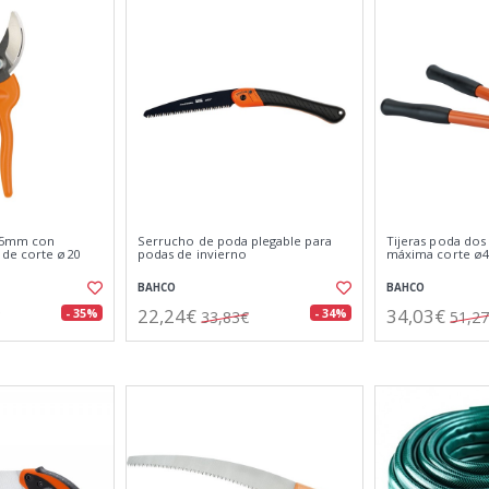
195mm con
Serrucho de poda plegable para
Tijeras poda dos
 de corte ø20
podas de invierno
máxima corte ø
BAHCO
BAHCO
22,24€
34,03€
- 35%
- 34%
33,83€
51,2