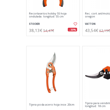
Recortasetos hobby 55 hoja
Rec. cort.set/moto
ondulada. longitud: 55 cm
oregon
STOCKER
VATTON
38,13€
43,54€
- 30%
54,47€
62,19€
Tijera para vendim
Tijera poda acero hoja inox 20cm
longitud: 18 cm