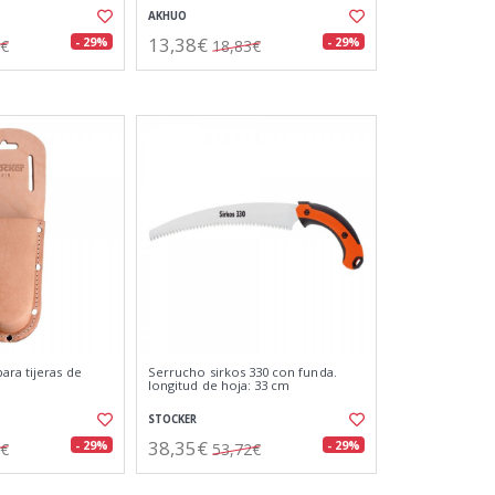
AKHUO
13,38€
- 29%
- 29%
9€
18,83€
ara tijeras de
Serrucho sirkos 330 con funda.
longitud de hoja: 33 cm
STOCKER
38,35€
- 29%
- 29%
1€
53,72€