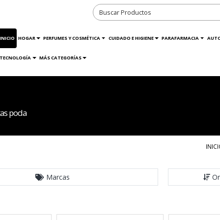
INICIO
HOGAR
PERFUMES Y COSMÉTICA
CUIDADO E HIGIENE
PARAFARMACIA
AUT
TECNOLOGÍA
MÁS CATEGORÍAS
tas poda
INIC
Marcas
Or