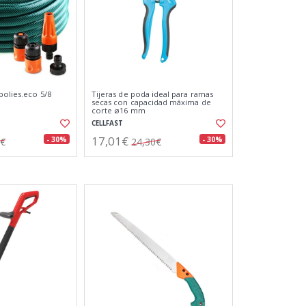
polies.eco 5/8
Tijeras de poda ideal para ramas
secas con capacidad máxima de
corte ø16 mm
CELLFAST
17,01€
- 30%
- 30%
6€
24,30€