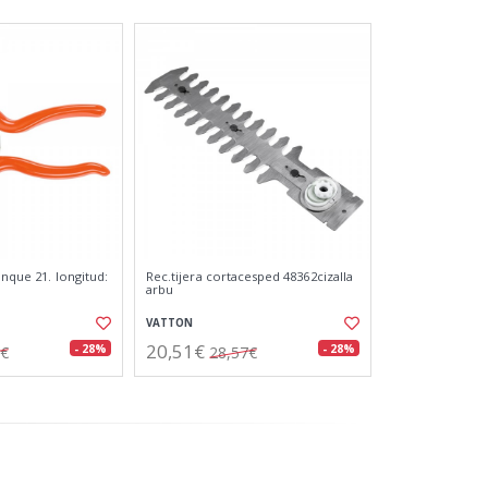
unque 21. longitud:
Rec.tijera cortacesped 48362cizalla
arbu
VATTON
20,51€
- 28%
- 28%
9€
28,57€