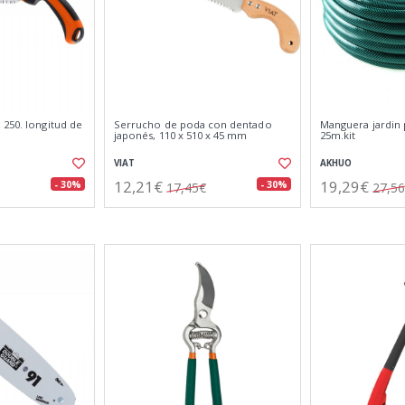
 250. longitud de
Serrucho de poda con dentado
Manguera jardin 
japonés, 110 x 510 x 45 mm
25m.kit
VIAT
AKHUO
12,21€
19,29€
- 30%
- 30%
17,45€
27,5