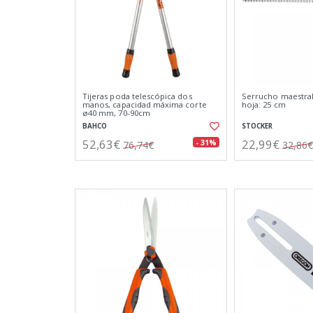
Tijeras poda telescópica dos
Serrucho maestral
manos, capacidad máxima corte
hoja: 25 cm
ø40 mm, 70-90cm
BAHCO
STOCKER
52,63€
22,99€
- 31%
76,74€
32,86€