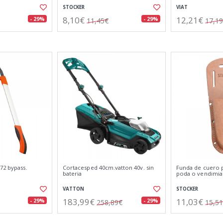
STOCKER
VIAT
8,10€
12,21€
- 29%
- 29%
11,45€
17,1
72 bypass.
Cortacesped 40cm.vatton 40v. sin
Funda de cuero p
bateria
poda o vendimia
VATTON
STOCKER
183,99€
11,03€
- 29%
- 29%
258,89€
15,5