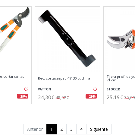
es.cortarramas
Tijera profi de y
Rec. cortacesped 49130 cuchilla
21 cm
VATTON
STOCKER
34,30€
25,19€
- 29%
- 29%
48,02€
35,0
Anterior
1
2
3
4
Siguiente