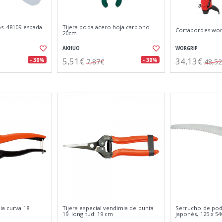
s. 48109 espada
Tijera poda acero hoja carbono
Cortabordes wor
20cm
AKHUO
WORGRIP
5,51€
34,13€
- 30%
- 30%
7,87€
48,5
ia curva 18.
Tijera especial vendimia de punta
Serrucho de pod
19. longitud: 19 cm
japonés, 125 x 5