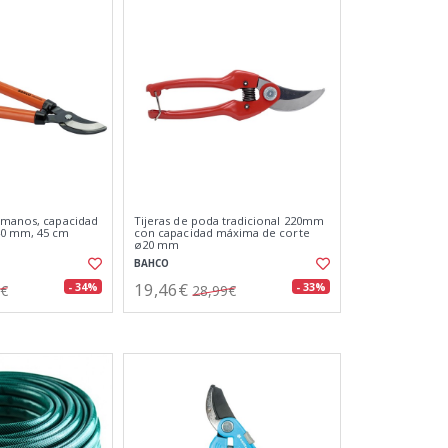
 manos, capacidad
Tijeras de poda tradicional 220mm
40 mm, 45 cm
con capacidad máxima de corte
ø20 mm
BAHCO
19,46€
- 34%
- 33%
7€
28,99€