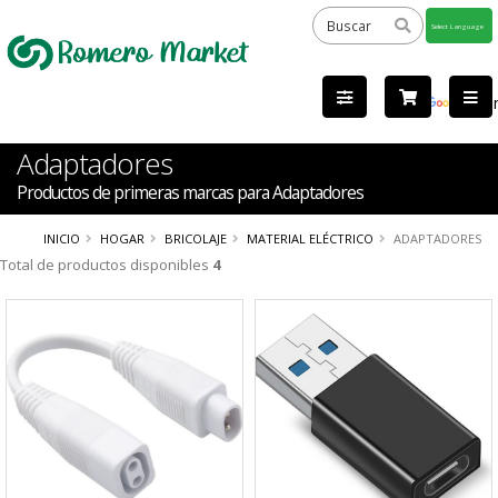
Powered
by
Tra
Adaptadores
Productos de primeras marcas para Adaptadores
INICIO
HOGAR
BRICOLAJE
MATERIAL ELÉCTRICO
ADAPTADORES
Total de productos disponibles
4