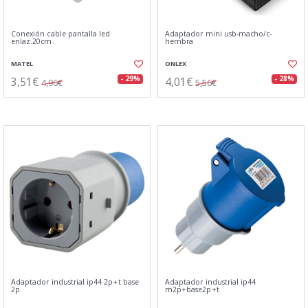
Conexión cable pantalla led
Adaptador mini usb-macho/c-
enlaz.20cm.
hembra
MATEL
ONLEX
3,51€
4,01€
- 29%
- 28%
4,96€
5,56€
Adaptador industrial ip44 2p+t base
Adaptador industrial ip44
2p
m2p+base2p+t