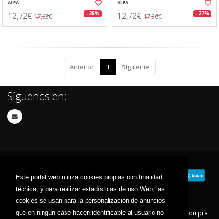
ALFA
ALFA
12,72€
12,72€
- 28%
- 27%
17,63€
17,36€
Anterior
1
Siguiente
Síguenos en:
Este portal web utiliza cookies propias con finalidad
técnica, y para realizar estadísticas de uso Web, las
cookies se usan para la personalización de anuncios
que en ningún caso hacen identificable al usuario no
Contacto
Aviso Legal
Condiciones de compra