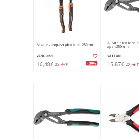
Alicate pico loro 
Alicate vanquish pico loro 250mm.
aper.250mm.
VANQUISH
VATTON
16,48€
15,87€
- 30%
23,43€
22,56€