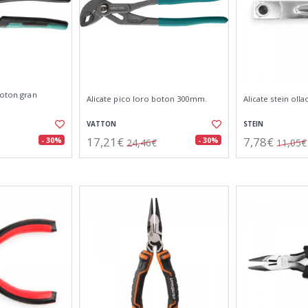
boton gran
Alicate pico loro boton 300mm.
Alicate stein olla
VATTON
STEIN
17,21€
7,78€
- 30%
- 30%
24,46€
11,05€