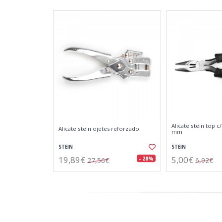
Alicate stein top c
Alicate stein ojetes reforzado
mm
STEIN
STEIN
19,89€
5,00€
- 28%
27,56€
6,92€