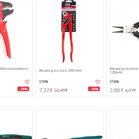
cables automatico
Alicate precisio
Alicate pico loro 250 mm.
125mm.
STEIN
STEIN
7,32€
2,86€
- 30%
- 30%
10,45€
4,07€