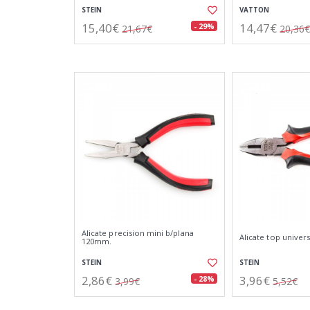
STEIN
VATTON
15,40€
14,47€
- 29%
21,67€
20,36€
Alicate precision mini b/plana
Alicate top univer
120mm.
STEIN
STEIN
2,86€
3,96€
- 28%
3,99€
5,52€