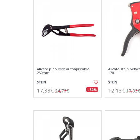
Alicate pico loro autoajustable
Alicate stein pela
250mm.
170
STEIN
STEIN
17,33€
12,13€
- 30%
24,76€
17,33€