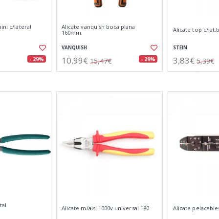
ini c/lateral
Alicate vanquish boca plana
Alicate top c/lat
160mm.
VANQUISH
STEIN
10,99€
3,83€
- 29%
- 29%
15,47€
5,39€
tal
Alicate m/aisl.1000v.universal 180
Alicate pelacable
.