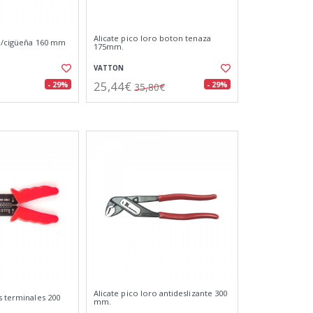
Alicate pico loro boton tenaza
.b/cigüeña 160 mm
175mm.
VATTON
25,44€
- 29%
- 29%
35,80€
Alicate pico loro antideslizante 300
s terminales 200
mm.