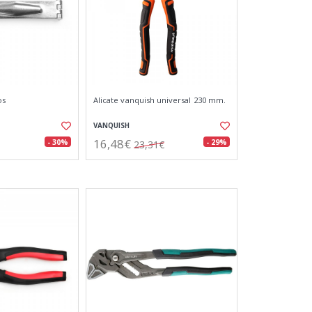
os
Alicate vanquish universal 230 mm.
VANQUISH
16,48€
- 30%
- 29%
23,31€