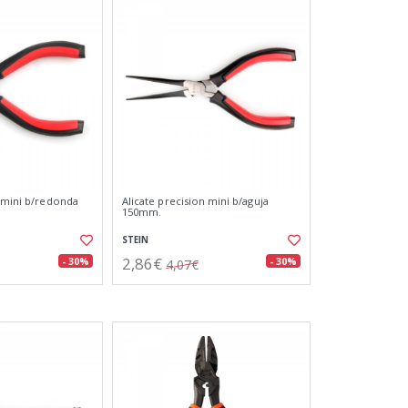
n mini b/redonda
Alicate precision mini b/aguja
150mm.
STEIN
2,86€
- 30%
- 30%
4,07€