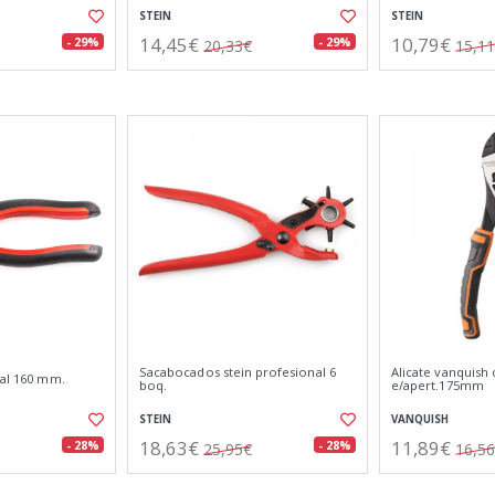
STEIN
STEIN
14,45€
10,79€
- 29%
- 29%
20,33€
15,1
Sacabocados stein profesional 6
Alicate vanquish c
sal 160 mm.
boq.
e/apert.175mm
STEIN
VANQUISH
18,63€
11,89€
- 28%
- 28%
25,95€
16,5