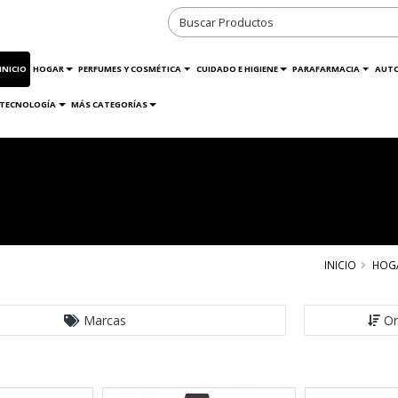
INICIO
HOGAR
PERFUMES Y COSMÉTICA
CUIDADO E HIGIENE
PARAFARMACIA
AUT
TECNOLOGÍA
MÁS CATEGORÍAS
INICIO
HOG
Marcas
Or