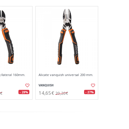
c/lateral 160mm.
Alicate vanquish universal 200 mm.
VANQUISH
14,65€
- 28%
- 27%
6€
20,20€