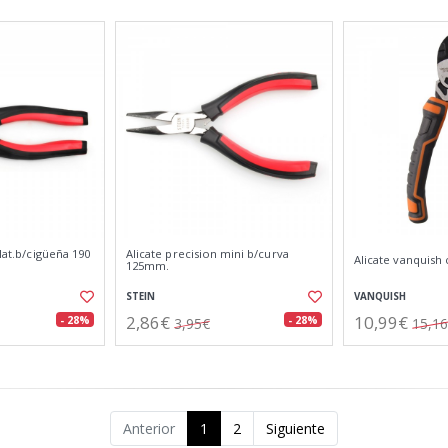
/lat.b/cigüeña 190
Alicate precision mini b/curva
Alicate vanquish 
125mm.
STEIN
VANQUISH
2,86€
10,99€
- 28%
- 28%
3,95€
15,1
Anterior
1
2
Siguiente