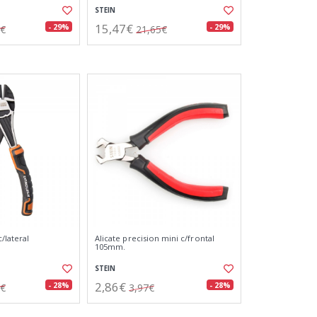
STEIN
15,47€
- 29%
- 29%
1€
21,65€
/lateral
Alicate precision mini c/frontal
105mm.
STEIN
2,86€
- 28%
- 28%
6€
3,97€