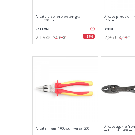
Alicate pico loro boton gran
Alicate precision m
aper.300mm.
115mm.
VATTON
STEIN
21,94€
2,86€
- 29%
31,03€
4,03€
Alicate agarre fron
Alicate m/aisl.1000v.universal 200
autoajusta.200mm