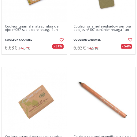
Couleur caramel mate sombra de
Couleur caramel eyeshadow sombra
ojos nº057 sable dore recarga 1un
de ojos nº107 bananier recarga 1un
COULEUR CARAMEL
COULEUR CARAMEL
6,63€
6,63€
- 54%
- 54%
14,51€
14,51€
Couleur caramel eyeshadow sombra
Couleur caramel maquillaje lapiz de