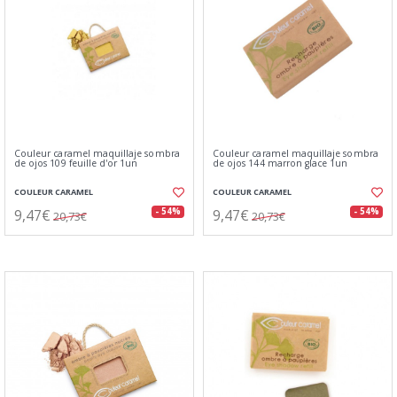
Couleur caramel maquillaje sombra
Couleur caramel maquillaje sombra
de ojos 109 feuille d'or 1un
de ojos 144 marron glace 1un
COULEUR CARAMEL
COULEUR CARAMEL
9,47€
9,47€
- 54%
- 54%
20,73€
20,73€