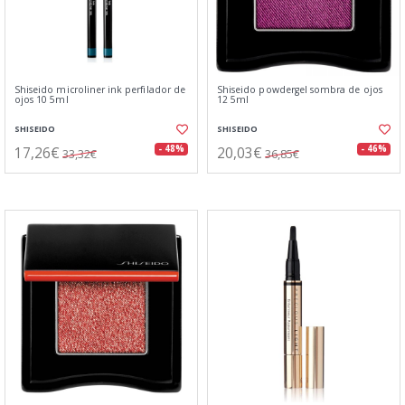
Shiseido microliner ink perfilador de
Shiseido powdergel sombra de ojos
ojos 10 5ml
12 5ml
SHISEIDO
SHISEIDO
17,26€
20,03€
- 48%
- 46%
33,32€
36,85€