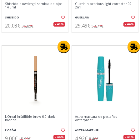
Shiseido powdergel sombra de ojos
Guerlain precious light corrector 02
14 5ml
2ml
SHISEIDO
GUERLAIN
20,03€
29,49€
- 46%
- 44%
36,85€
52,77€
L'Oreal Infaillible brow 6.0 dark
Astra mascara de pestañas
blonde
waterproof
L'ORÉAL
ASTRA MAKE-UP
9,00€
4,92€
- 44%
- 41%
15,99€
8,40€