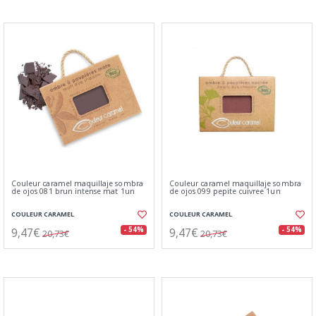
Couleur caramel maquillaje sombra
Couleur caramel maquillaje sombra
de ojos 081 brun intense mat 1un
de ojos 099 pepite cuivree 1un
COULEUR CARAMEL
COULEUR CARAMEL
9,47€
9,47€
- 54%
- 54%
20,73€
20,73€