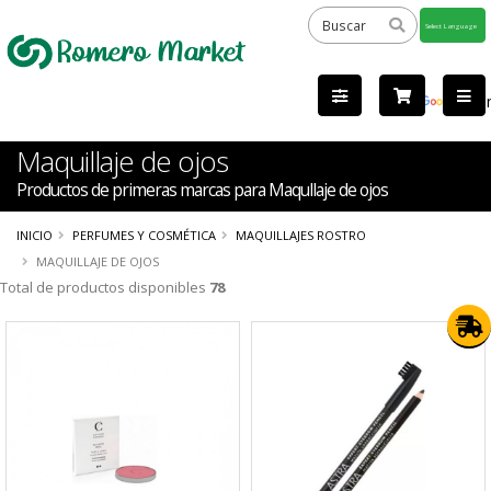
Powered
by
Tra
Maquillaje de ojos
Productos de primeras marcas para Maqullaje de ojos
INICIO
PERFUMES Y COSMÉTICA
MAQUILLAJES ROSTRO
MAQUILLAJE DE OJOS
Total de productos disponibles
78