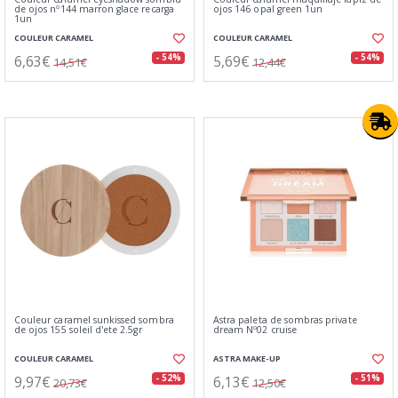
de ojos nº144 marron glace recarga
ojos 146 opal green 1un
1un
COULEUR CARAMEL
COULEUR CARAMEL
6,63€
5,69€
- 54%
- 54%
14,51€
12,44€
Couleur caramel sunkissed sombra
Astra paleta de sombras private
de ojos 155 soleil d'ete 2.5gr
dream Nº02 cruise
COULEUR CARAMEL
ASTRA MAKE-UP
9,97€
6,13€
- 52%
- 51%
20,73€
12,50€