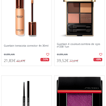
Guerlain 4 couleurs sombra de ojos
Guerlain terracota corrector 4n 30ml
nº258 1un
GUERLAIN
GUERLAIN
21,83€
39,52€
- 50%
- 49%
43,47€
77,61€