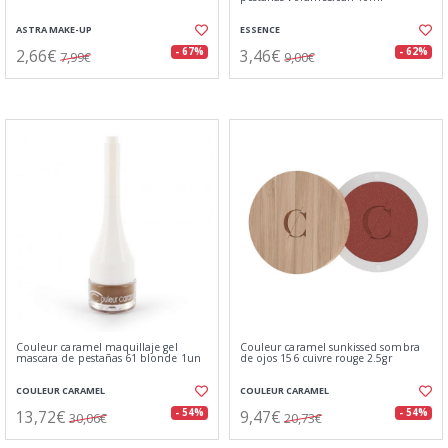
ASTRA MAKE-UP
ESSENCE
2,66€
3,46€
- 67%
- 62%
7,99€
9,00€
Couleur caramel maquillaje gel
Couleur caramel sunkissed sombra
mascara de pestañas 61 blonde 1un
de ojos 156 cuivre rouge 2.5gr
COULEUR CARAMEL
COULEUR CARAMEL
13,72€
9,47€
- 54%
- 54%
30,06€
20,73€