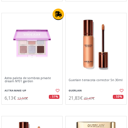
Astra paleta de sombras private
Guerlain terracota corrector 5n 30ml
dream Nº01 garden
ASTRA MAKE-UP
GUERLAIN
6,13€
21,83€
- 51%
- 50%
12,50€
43,47€