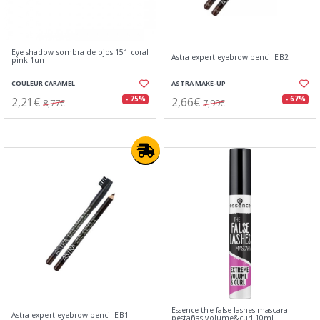
Eye shadow sombra de ojos 151 coral
Astra expert eyebrow pencil EB2
pink 1un
COULEUR CARAMEL
ASTRA MAKE-UP
2,21€
2,66€
- 75%
- 67%
8,77€
7,99€
Essence the false lashes mascara
Astra expert eyebrow pencil EB1
pestañas volume&curl 10ml