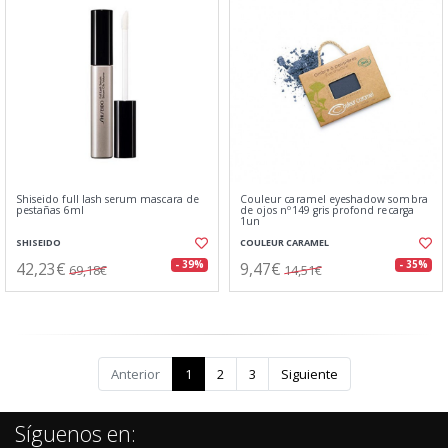
Shiseido full lash serum mascara de
Couleur caramel eyeshadow sombra
pestañas 6ml
de ojos nº149 gris profond recarga
1un
SHISEIDO
COULEUR CARAMEL
42,23€
9,47€
- 39%
- 35%
69,18€
14,51€
Anterior
1
2
3
Siguiente
Síguenos en: