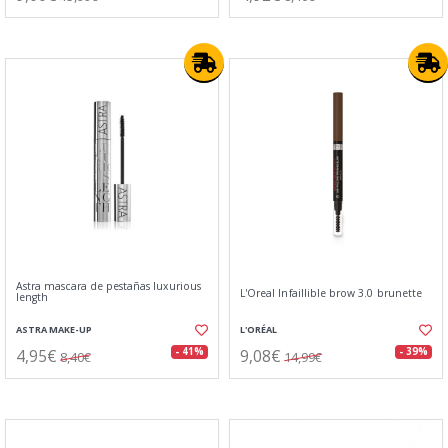
Astra mascara de pestañas luxurious
L'Oreal Infaillible brow 3.0 brunette
length
ASTRA MAKE-UP
L'ORÉAL
4,95€
9,08€
- 41%
- 39%
8,40€
14,99€